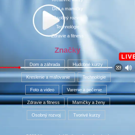
Deti a mamičky
Osobný rozvoj
Technológie
Zdravie a fitness
Značky
Dom a záhrada
Hudobné kurzy
Kreslenie a maľovanie
Technológie
Foto a video
Varenie a pečenie
Zdravie a fitness
Mamičky a ženy
Osobný rozvoj
Tvorivé kurzy