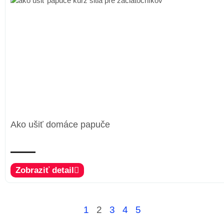
Ako ušiť domáce papuče
Zobraziť detail
1
2
3
4
5