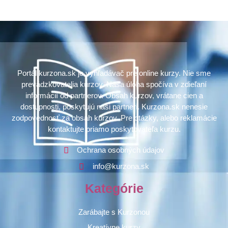
Portál kurzona.sk je vyhľadávač pre online kurzy. Nie sme
prevádzkovatelia kurzov. Naša úloha spočíva v zdieľaní
informácií od partnerov. Obsah kurzov, vrátane cien a
dostupnosti, poskytujú naši partneri. Kurzona.sk nenesie
zodpovednosť za obsah kurzov. Pre otázky, alebo reklamácie
kontaktujte priamo poskytovateľa kurzu.
Ochrana osobných údajov
info@kurzona.sk
Kategórie
Zarábajte s Kurzonou
Kreatívne kurzy