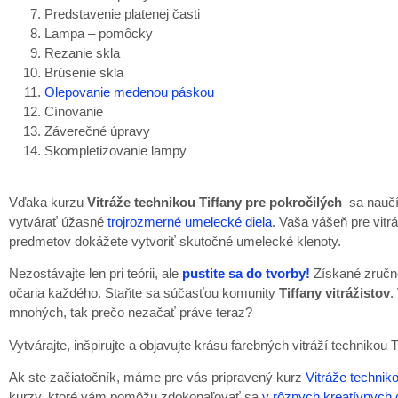
Predstavenie platenej časti
Lampa – pomôcky
Rezanie skla
Brúsenie skla
Olepovanie medenou páskou
Cínovanie
Záverečné úpravy
Skompletizovanie lampy
Vďaka kurzu
Vitráže technikou Tiffany pre pokročilých
sa naučít
vytvárať úžasné
trojrozmerné umelecké diela
. Vaša vášeň pre vitr
predmetov dokážete vytvoriť skutočné umelecké klenoty.
Nezostávajte len pri teórii, ale
pustite sa do tvorby!
Získané zručno
očaria každého. Staňte sa súčasťou komunity
Tiffany vitrážistov
.
mnohých, tak prečo nezačať práve teraz?
Vytvárajte, inšpirujte a objavujte krásu farebných vitráží technikou T
Ak ste začiatočník, máme pre vás pripravený kurz
Vitráže techniko
kurzy, ktoré vám pomôžu zdokonaľovať sa
v rôznych kreatívnych 