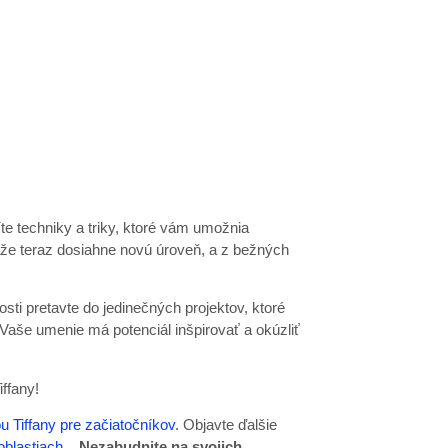
e techniky a triky, ktoré vám umožnia
áže teraz dosiahne novú úroveň, a z bežných
sti pretavte do jedinečných projektov, ktoré
 Vaše umenie má potenciál inšpirovať a okúzliť
iffany!
u Tiffany pre začiatočníkov
. Objavte ďalšie
oblastiach.
.
Nezabudnite na svojich