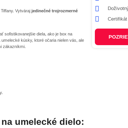
Doživotný
 Tiffany. Vytváraj
jedinečné trojrozmerné
Certifiká
ť sofistikovanejšie diela, ako je box na
POZRIE
umelecké kúsky, ktoré očaria nielen vás, ale
mi zákazníkmi.
y.
 na umelecké dielo: