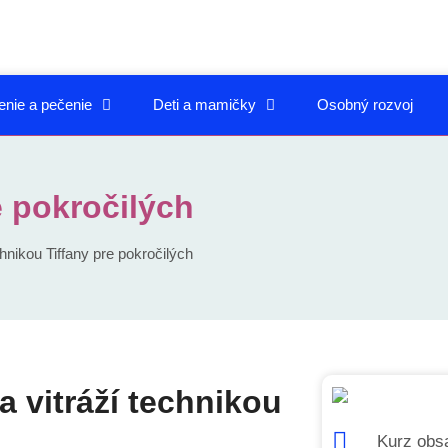
enie a pečenie
Deti a mamičky
Osobný rozvoj
e pokročilých
hnikou Tiffany pre pokročilých
a vitráží technikou
Kurz obsa