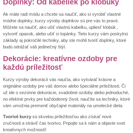
Doplnky: Od kabeliek po klobúky
Ak máte radi módu a chcete sa naučiť, ako si vyrobiť vlastné
módne doplnky, kurzy výroby doplnkov sú pre vás to pravé.
Môžete sa naučiť, ako ušiť vlastnú kabelku, upliesť klobúk ,
vytvoriť opasok, alebo ušiť si topánky. Tieto kurzy vám poskytnú
základy aj pokročilé techniky, aby ste mohli tvoriť doplnky, ktoré
budú odrážať váš jedinečný štýl.
Dekorácie: kreatívne ozdoby pre
každú príležitosť
Kurzy výroby dekorácií vás naučia, ako vytvárať krásne a
originálne ozdoby pre váš domov alebo špeciálne príležitosti. Či
už ide o sezónne dekorácie, svadobné ozdoby alebo jednoduché,
no efektné prvky pre každodenný život, naučíte sa techniky, ktoré
vám umožnia premeniť obyčajné materiály na umelecké diela.
Tvorivé kurzy
sú skvelou príležitosťou ako získať nové
zručnosti a stráviť čas tvorivo. Pripojte sa k nám a objavte svet
kreatívnych možností!