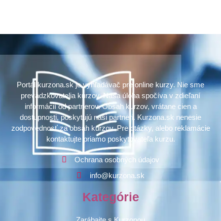
Portál kurzona.sk je vyhľadávač pre online kurzy. Nie sme
prevádzkovatelia kurzov. Naša úloha spočíva v zdieľaní
informácií od partnerov. Obsah kurzov, vrátane cien a
dostupnosti, poskytujú naši partneri. Kurzona.sk nenesie
zodpovednosť za obsah kurzov. Pre otázky, alebo reklamácie
kontaktujte priamo poskytovateľa kurzu.
Ochrana osobných údajov
info@kurzona.sk
Kategórie
Zarábajte s Kurzonou