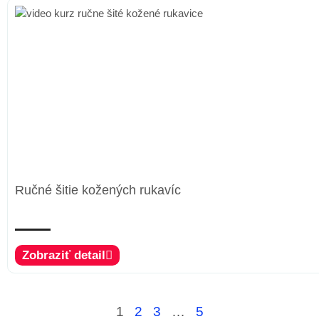
Ručné šitie kožených rukavíc
Zobraziť detail
1
2
3
…
5