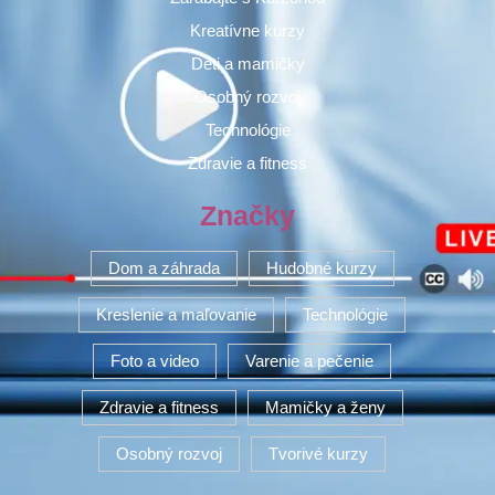
Kreatívne kurzy
Deti a mamičky
Osobný rozvoj
Technológie
Zdravie a fitness
Značky
Dom a záhrada
Hudobné kurzy
Kreslenie a maľovanie
Technológie
Foto a video
Varenie a pečenie
Zdravie a fitness
Mamičky a ženy
Osobný rozvoj
Tvorivé kurzy