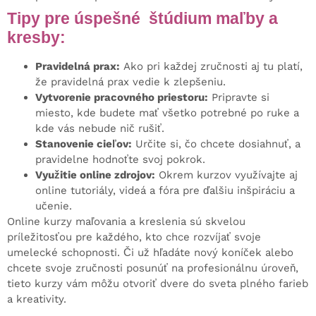
Tipy pre úspešné štúdium maľby a
kresby:
Pravidelná prax:
Ako pri každej zručnosti aj tu platí,
že pravidelná prax vedie k zlepšeniu.
Vytvorenie pracovného priestoru:
Pripravte si
miesto, kde budete mať všetko potrebné po ruke a
kde vás nebude nič rušiť.
Stanovenie cieľov:
Určite si, čo chcete dosiahnuť, a
pravidelne hodnoťte svoj pokrok.
Využitie online zdrojov:
Okrem kurzov využívajte aj
online tutoriály, videá a fóra pre ďalšiu inšpiráciu a
učenie.
Online kurzy maľovania a kreslenia sú skvelou
príležitosťou pre každého, kto chce rozvíjať svoje
umelecké schopnosti. Či už hľadáte nový koníček alebo
chcete svoje zručnosti posunúť na profesionálnu úroveň,
tieto kurzy vám môžu otvoriť dvere do sveta plného farieb
a kreativity.