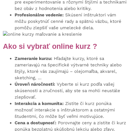
pre experimentovanie s rôznymi štýlmi a technikami
bez obáv z hodnotenia alebo kritiky.
Profesionálne vedenie:
Skúsení inštruktori vám
môžu poskytnúť cenné rady a spätnú väzbu, ktoré
pomôžu zlepšiť vaše umelecké diela.
Ako si vybrať online kurz ?
Zameranie kurzu:
Hľadajte kurzy, ktoré sa
zameriavajú na špecifické výtvarné techniky alebo
štýly, ktoré vás zaujímajú – olejomaľba, akvarel,
sketching, …
Úroveň náročnosti:
Vyberte si kurz podľa vašej
skúsenosti a zručností, aby ste sa mohli neustále
zlepšovať.
Interakcia a komunita:
Zistite či kurz ponúka
možnosť interakcie s inštruktorom a ostatnými
študentmi, čo môže byť veľmi motivujúce.
Cena a dostupnosť:
Porovnajte ceny a zistite či kurz
ponúka bezplatnú skúšobnú lekciu alebo zľavy.