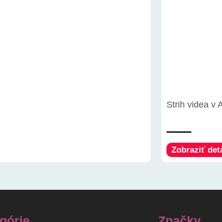
Strih videa v
Zobraziť deta
górie
Značky