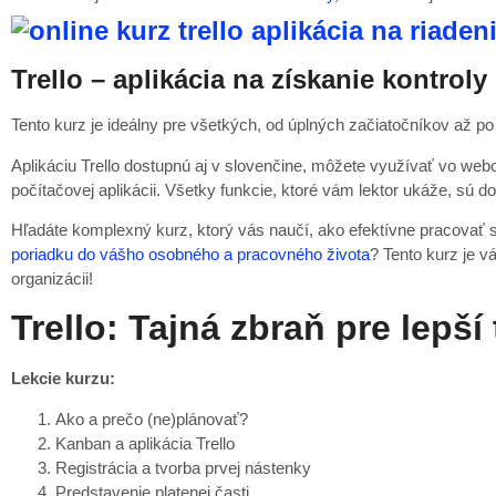
Trello – aplikácia na získanie kontrol
Tento kurz je ideálny pre všetkých, od úplných začiatočníkov až po tý
Aplikáciu Trello dostupnú aj v slovenčine, môžete využívať vo web
počítačovej aplikácii. Všetky funkcie, ktoré vám lektor ukáže, sú d
Hľadáte komplexný kurz, ktorý vás naučí, ako efektívne pracovať s T
poriadku do vášho osobného a pracovného života
? Tento kurz je v
organizácii!
Trello: Tajná zbraň pre lep
Lekcie kurzu:
Ako a prečo (ne)plánovať?
Kanban a aplikácia Trello
Registrácia a tvorba prvej nástenky
Predstavenie platenej časti