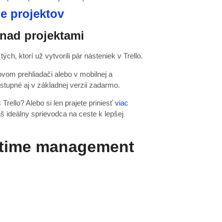
y nad projektami
ch, ktorí už vytvorili pár násteniek v Trello.
ovom prehliadači alebo v mobilnej a
ostupné aj v základnej verzii zadarmo.
rello? Alebo si len prajete priniesť
viac
áš ideálny sprievodca na ceste k lepšej
ší time management