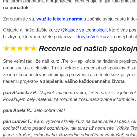
majstrom plánovania a organizácie. Nenechajte si ujsť túto príležit
na poriadok
.
Zaregistrujte sa,
využite lekcie zdarma
a začnite svoju cestu k doko
Objavte aj naše ďalšie
kurzy týkajúce sa technológií
, ktoré vás pos
blízkych, ktorým môžete podarovať
ktorýkoľvek kurz
z našej bohat
★★★★★
Recenzie od našich spokojn
Sme veľmi radi, že náš kurz „Trello – aplikácia na riadenie proje
organizáciu a efektivitu. Tu sú niektoré z recenzií od spokojných zá
že ich skúsenosti vás inšpirujú a presvedčia, že tento kurz je t
riadeniu projektov a
zlepšeniu vášho každodenného života.
pán Stanislav P.:
Napriek mladému veku, teším sa, že i v jeho vek
Považujem celý materiál za rozumne zosumarizovane informácie .
pani Adela R.:
Jeto dobrá vec!
pán Ludvík F.:
Karol vytvoril skvelý kurz na plánovanie si času. Ak
počítači ručne písané poznámky, tak teraz už nemusíte. Vďaka Tre
jasne, stručne, jednoducho. Rozhodne odporúčam vyskúšať, pokiaľ a