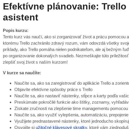
Efektívne plánovanie: Trello
asistent
Popis kurzu:
Tento kurz vás naučí, ako si zorganizovať život a prácu pomocou ap
ktorému Trello zachránilo zdravý rozum, vám odovzdá všetky svo
príklady, ako Trello pomáha nielen podnikateľom, ale aj bežným ľu
po organizovanie dokonalých svadieb. Nezmeškajte túto príležitos
zlepšiť svoj život s naším kurzom!
V kurze sa naučíte:
Naučíte sa, ako sa zaregistrovať do aplikácie Trello a zorient
Objavíte efektívne spôsoby práce s Trello
Naučíte sa, ako nastaviť nástenky, stĺpce a karty podľa vašic
Preskúmate pokročilé funkcie ako štítky, zoznamy, vyhľadáv
Získate zručnosti na zlepšenie time managementu pomocou 
Naučíte sa, ako využiť vylepšenia, automatizáciu, prepojenie
Využijete prednastavené nástenky, ktoré jednoducho skopíruj
Osvojíte si
užitočné klávesové skratky
, ktoré vám zjednoduš