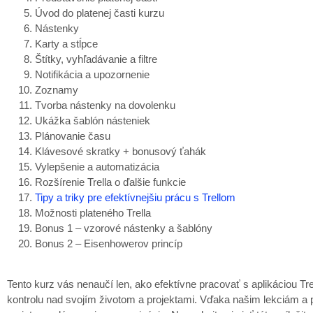
Úvod do platenej časti kurzu
Nástenky
Karty a stĺpce
Štítky, vyhľadávanie a filtre
Notifikácia a upozornenie
Zoznamy
Tvorba nástenky na dovolenku
Ukážka šablón násteniek
Plánovanie času
Klávesové skratky + bonusový ťahák
Vylepšenie a automatizácia
Rozšírenie Trella o ďalšie funkcie
Tipy a triky pre efektívnejšiu prácu s Trellom
Možnosti plateného Trella
Bonus 1 – vzorové nástenky a šablóny
Bonus 2 – Eisenhowerov princíp
Tento kurz vás nenaučí len, ako efektívne pracovať s aplikáciou Tr
kontrolu nad svojím životom a projektami. Vďaka našim lekciám a