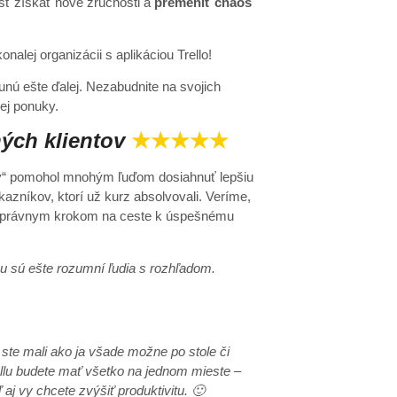
osť získať nové zručnosti a
premeniť chaos
nalej organizácii s aplikáciou Trello!
unú ešte ďalej. Nezabudnite na svojich
ej ponuky.
ých klientov
★★★★★
ktov“ pomohol mnohým ľuďom dosiahnuť lepšiu
kazníkov, ktorí už kurz absolvovali. Veríme,
ým správnym krokom na ceste k úspešnému
u sú ešte rozumní ľudia s rozhľadom.
 ste mali ako ja všade možne po stole či
llu budete mať všetko na jednom mieste –
j vy chcete zvýšiť produktivitu. 🙂