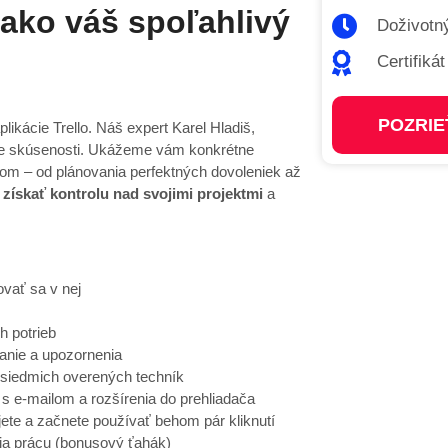
 ako váš spoľahlivý
Doživotný
Certifiká
POZRIE
likácie Trello. Náš expert Karel Hladiš,
je skúsenosti. Ukážeme vám konkrétne
ďom – od plánovania perfektných dovoleniek až
ť
získať kontrolu nad svojimi projektmi
a
ovať sa v nej
h potrieb
anie a upozornenia
siedmich overených techník
 s e-mailom a rozšírenia do prehliadača
ete a začnete používať behom pár kliknutí
ia prácu (bonusový ťahák)