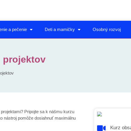
enie a pečenie
Deti a mamičky
Osobný rozvoj
e projektov
rojektov
i projektami? Pripojte sa k nášmu kurzu
to nástroj pomôže dosiahnuť maximálnu
Kurz obsa