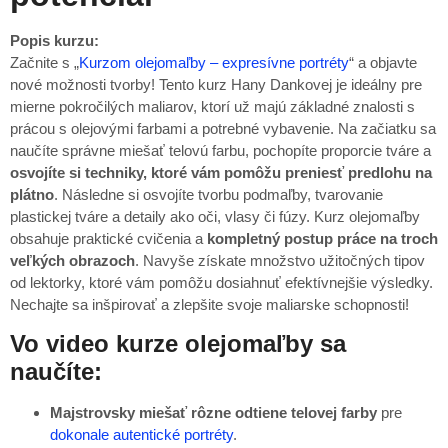
Popis kurzu:
Začnite s „
Kurzom olejomaľby – expresívne portréty
“ a objavte
nové možnosti tvorby! Tento kurz Hany Dankovej je ideálny pre
mierne pokročilých maliarov, ktorí už majú základné znalosti s
prácou s olejovými farbami a potrebné vybavenie. Na začiatku sa
naučíte správne miešať telovú farbu, pochopíte proporcie tváre a
osvojíte si techniky, ktoré vám pomôžu preniesť predlohu na
plátno
. Následne si osvojíte tvorbu podmaľby, tvarovanie
plastickej tváre a detaily ako oči, vlasy či fúzy. Kurz olejomaľby
obsahuje praktické cvičenia a
kompletný postup práce na troch
veľkých obrazoch
. Navyše získate množstvo užitočných tipov
od lektorky, ktoré vám pomôžu dosiahnuť efektívnejšie výsledky.
Nechajte sa inšpirovať a zlepšite svoje maliarske schopnosti!
Vo video kurze olejomaľby sa
naučíte:
Majstrovsky miešať rôzne odtiene telovej farby
pre
dokonale autentické portréty
.