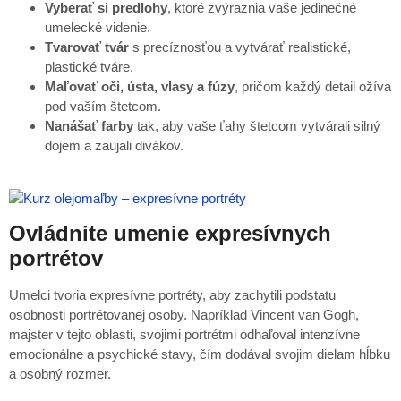
Vyberať si predlohy
, ktoré zvýraznia vaše jedinečné
umelecké videnie.
Tvarovať tvár
s precíznosťou a vytvárať realistické,
plastické tváre.
Maľovať oči, ústa, vlasy a fúzy
, pričom každý detail ožíva
pod vaším štetcom.
Nanášať farby
tak, aby vaše ťahy štetcom vytvárali silný
dojem a zaujali divákov.
Ovládnite umenie expresívnych
portrétov
Umelci tvoria expresívne portréty, aby zachytili podstatu
osobnosti portrétovanej osoby. Napríklad Vincent van Gogh,
majster v tejto oblasti, svojimi portrétmi odhaľoval intenzívne
emocionálne a psychické stavy, čím dodával svojim dielam hĺbku
a osobný rozmer.