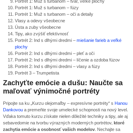
Portrét 1: Muž s turbanom – tvár, veľké plochy
Portrét 1: Muž s turbanom – fúzy
Portrét 1: Muž s turbanom – oči a detaily
Vlasy a odevy všeobecne
Ústa a zuby všeobecne
Tipy, ako zvýšiť efektívnosť
Portrét 2: Ind s dlhými dredmi –
miešanie farieb a veľké
plochy
Portrét 2: Ind s dlhými dredmi – pleť a oči
Portrét 2: Ind s dlhými dredmi – líčenie a ozdoba fúzov
Portrét 2: Ind s dlhými dredmi – vlasy a fúzy
Portrét 3 – Trumpetista
Zachyťte emócie a dušu: Naučte sa
maľovať výnimočné portréty
Pripojte sa ku „Kurzu olejomaľby – expresívne portréty“ s
Hanou
Dankovou
a premeňte svoje umelecké schopnosti na nový level.
Vďaka tomuto kurzu získate nielen dôležité techniky a tipy, ale aj
sebavedomie na tvorbu výrazných moderných portrétov,
ktoré
zachytia emócie a osobnosť vašich modelov
. Nechajte sa