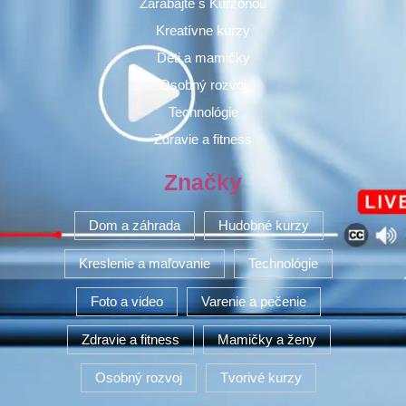
Zarábajte s Kurzonou
Kreatívne kurzy
Deti a mamičky
Osobný rozvoj
Technológie
Zdravie a fitness
Značky
Dom a záhrada
Hudobné kurzy
Kreslenie a maľovanie
Technológie
Foto a video
Varenie a pečenie
Zdravie a fitness
Mamičky a ženy
Osobný rozvoj
Tvorivé kurzy