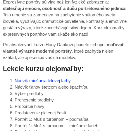
Expresívne portréty sú viac než len fyzické zobrazenia;
stelesňujú emócie, osobnosť a dušu portrétovaného jedinca
.
Toto umenie sa zameriava na zachytenie vnútorného sveta
človeka, využívajúc dramatické osvetlenie, kontrasty a emotívne
gestá a výrazy, ktoré zanechávajú silný dojem. Kurz olejomaľby
expresívnych portrétov vám ukáže ako nato!
Po absolvovaní kurzu Hany Dankovej budete schopní
maľovať
vlastné výrazné moderné portréty
, ktoré zachytia nielen
vzhľad, ale aj esenciu vašich modelov.
Lekcie kurzu olejomaľby:
Nácvik miešania telovej farby
Nácvik ťahov štetcom alebo špachtľou
Výber predlohy
Prenesenie predlohy
Proporcie hlavy
Predstavenie platenej časti
Portrét 1: Muž s turbanom – podmaľba
Portrét 1: Muž s turbanom – miešanie farieb