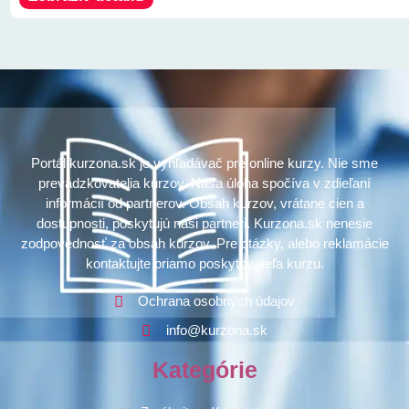
Portál kurzona.sk je vyhľadávač pre online kurzy. Nie sme
prevádzkovatelia kurzov. Naša úloha spočíva v zdieľaní
informácií od partnerov. Obsah kurzov, vrátane cien a
dostupnosti, poskytujú naši partneri. Kurzona.sk nenesie
zodpovednosť za obsah kurzov. Pre otázky, alebo reklamácie
kontaktujte priamo poskytovateľa kurzu.
Ochrana osobných údajov
info@kurzona.sk
Kategórie