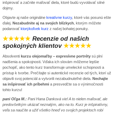
inšpirovať a začnite maľovať diela, ktoré budú vyvolávať silné
dojmy.
Objavte aj naše originálne
kreatívne kurzy
, ktoré vás posunú ešte
ďalej.
Nezabudnite aj na svojich blízkych
, ktorým môžete
podarovať
ktorýkoľvek kurz
z našej bohatej ponuky.
★★★★★
Recenzie od našich
spokojných klientov
★★★★★
Absolventi
kurzu olejomaľby – expresívne portréty
sú plní
nadšenia a spokojnosti. Vďaka ich slovám môžeme lepšie
pochopiť, ako tento kurz transformuje umelecké schopnosti a
prístup k tvorbe. Prečítajte si autentické recenzie od tých, ktorí už
objavili svoj potenciál a vytvorili nezabudnuteľné diela.
Nechajte
sa inšpirovať ich príbehmi
a presvedčte sa o výnimočnosti
tohto kurzu!
pani Oľga M.:
Pani Hana Danková vie! A to nielen maľovať, ale
predovšetkým ukázať neznalým, ako na to. Kurz je inšpiratívny,
veľa sa naučíte a užiť všetko hneď vo svojich projektoch robí