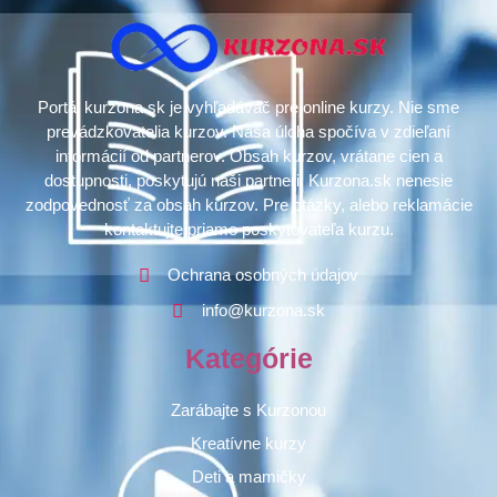
Portál kurzona.sk je vyhľadávač pre online kurzy. Nie sme
prevádzkovatelia kurzov. Naša úloha spočíva v zdieľaní
informácií od partnerov. Obsah kurzov, vrátane cien a
dostupnosti, poskytujú naši partneri. Kurzona.sk nenesie
zodpovednosť za obsah kurzov. Pre otázky, alebo reklamácie
kontaktujte priamo poskytovateľa kurzu.
Ochrana osobných údajov
info@kurzona.sk
Kategórie
Zarábajte s Kurzonou
Kreatívne kurzy
Deti a mamičky