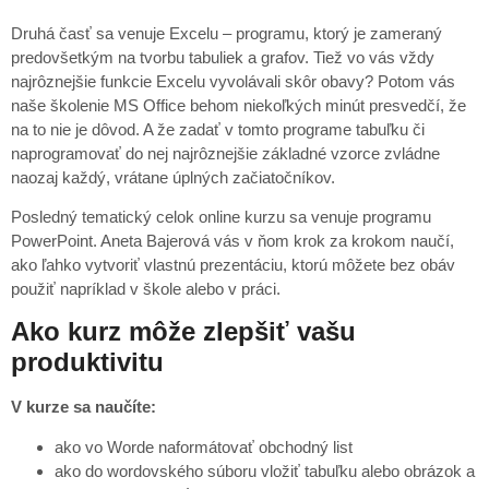
Druhá časť sa venuje Excelu – programu, ktorý je zameraný
predovšetkým na tvorbu tabuliek a grafov. Tiež vo vás vždy
najrôznejšie funkcie Excelu vyvolávali skôr obavy? Potom vás
naše školenie MS Office behom niekoľkých minút presvedčí, že
na to nie je dôvod. A že zadať v tomto programe tabuľku či
naprogramovať do nej najrôznejšie základné vzorce zvládne
naozaj každý, vrátane úplných začiatočníkov.
Posledný tematický celok online kurzu sa venuje programu
PowerPoint. Aneta Bajerová vás v ňom krok za krokom naučí,
ako ľahko vytvoriť vlastnú prezentáciu, ktorú môžete bez obáv
použiť napríklad v škole alebo v práci.
Ako kurz môže zlepšiť vašu
produktivitu
V kurze sa naučíte:
ako vo Worde naformátovať obchodný list
ako do wordovského súboru vložiť tabuľku alebo obrázok a