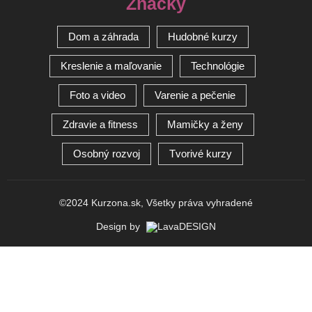
Značky
Dom a záhrada
Hudobné kurzy
Kreslenie a maľovanie
Technológie
Foto a video
Varenie a pečenie
Zdravie a fitness
Mamičky a ženy
Osobný rozvoj
Tvorivé kurzy
©2024 Kurzona.sk, Všetky práva vyhradené
Optimized by Seraphinite Accelerator
Design by
Turns on site high speed to be attractive for people and search engines.