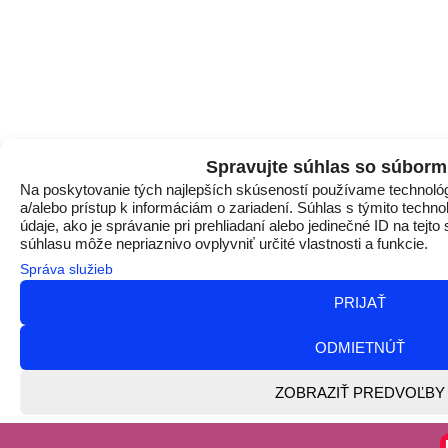
Spravujte súhlas so súborm
Na poskytovanie tých najlepších skúseností používame technológ
a/alebo prístup k informáciám o zariadení. Súhlas s týmito tech
údaje, ako je správanie pri prehliadaní alebo jedinečné ID na tejt
súhlasu môže nepriaznivo ovplyvniť určité vlastnosti a funkcie.
Správa služieb
PRIJAŤ
ODMIETNÚŤ
ZOBRAZIŤ PREDVOĽBY
{title}
{title}
{title}