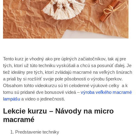
Tento kurz je vhodný ako pre úplných začiatočníkov, tak aj pre
tých, ktorí už túto techniku vyskúšali a chcú sa posunúť ďalej. Je
tiež ideálny pre tých, ktorí zvládajú macramé na veľkých šnúrach
a priali by si rozšíriť svoje pole pôsobnosti o výrobu šperkov.
Obsahom tohto videokurzu sú tri celodenné výukové celky a k
tomu sú pridané dve bonusové videá –
výroba veľkého macramé
lampášu
a video o jedinečnosti.
Lekcie kurzu – Návody na micro
macramé
Predstavenie techniky