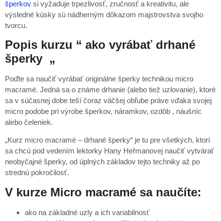
šperkov
si vyžaduje trpezlivosť, zručnosť a kreativitu, ale
výsledné kúsky sú nádherným dôkazom majstrovstva svojho
tvorcu.
Popis kurzu “ ako vyrábať drhané
šperky „
Poďte sa naučiť vyrábať originálne šperky technikou micro
macramé. Jedná sa o známe drhanie (alebo tiež uzlovanie), ktoré
sa v súčasnej dobe teší čoraz väčšej obľube práve vďaka svojej
micro podobe pri výrobe šperkov, náramkov, ozdôb , náušníc
alebo čeleniek.
„Kurz micro macramé – drhané šperky“ je tu pre všetkých, ktorí
sa chcú pod vedením lektorky Hany Heřmanovej naučiť vytvárať
neobyčajné šperky, od úplných základov tejto techniky až po
strednú pokročilosť.
V kurze Micro macramé sa naučíte:
ako na základné uzly a ich variabilnosť