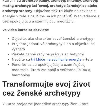
ktorými sú
archetyp panny, archetyp milenky, archetyp
matky, archetyp kráľovnej, archetyp čarodejnice alebo
archetyp stareny
. Objavíme tiež tri kľúče na zdvíhanie
energie v tele a naučíme sa ich používať. Predvedieme si
tiež upokojujúcu a uzemňujúcu meditáciu.
Vo video kurze sa dozviete:
Objavíte, ako charakterizovať ženské archetypy
Prejdete jednotlivé archetypy žien a objavíte ich
význam
Získate cenné rady na prácu s archetypmi
Naučíte sa
tri kľúče na zdvíhanie energie
v tele
Ponoríte sa do upokojujúcej a uzemňujúcej
meditácie, ktorá vás spojí s vnútornou silou a
harmóniou
Transformujte svoj život
cez ženské archetypy
V kurze prejdeme jednotlivé archetypy žien, ktoré