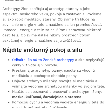
Archetypy žien zahŕňajú aj archetyp stareny s jeho
aspektmi neskorého veku, pokoja a zastavenia. Povieme
si, ako robiť meditáciu stareny. Objavíme tri kľúče na
zdvíhanie energie v tele a naučíme sa ich premiestňovať.
Pomocou energie v tele sa naučíme uzdravovať niektoré
časti tela. Objavíme ďalšie hlbiny prostredníctvom
sexuálnej energie a naučíme sa ju zväčšovať.
Nájdite vnútorný pokoj a silu
Odhaľte, čo sú to ženské archetypy
a ako ovplyvňujú
cykly v živote aj v prírode.
Preskúmajte archetyp panny, naučte sa vhodnú
meditáciu a pochopte obdobie panny.
Objavte archetyp milenky, osvojte si meditáciu a
vnímajte vedomie archetypu milenky vo svojom tele.
Naučte sa spoznávať a pracovať s archetypmi ženy:
matka, kráľovná, čarodejnica a starena
.
Pomocou dychu a vedomia vediete energiu v tele do
miest, ktoré potrebujú oživenie.