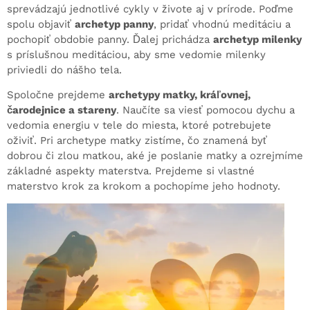
sprevádzajú jednotlivé cykly v živote aj v prírode. Poďme
spolu objaviť
archetyp panny
, pridať vhodnú meditáciu a
pochopiť obdobie panny. Ďalej prichádza
archetyp milenky
s príslušnou meditáciou, aby sme vedomie milenky
priviedli do nášho tela.
Spoločne prejdeme
archetypy matky, kráľovnej,
čarodejnice a stareny
. Naučíte sa viesť pomocou dychu a
vedomia energiu v tele do miesta, ktoré potrebujete
oživiť. Pri archetype matky zistíme, čo znamená byť
dobrou či zlou matkou, aké je poslanie matky a ozrejmíme
základné aspekty materstva. Prejdeme si vlastné
materstvo krok za krokom a pochopíme jeho hodnoty.