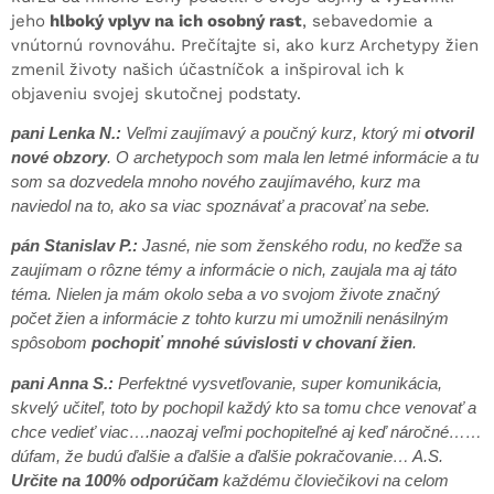
jeho
hlboký vplyv na ich osobný rast
, sebavedomie a
vnútornú rovnováhu. Prečítajte si, ako kurz Archetypy žien
zmenil životy našich účastníčok a inšpiroval ich k
objaveniu svojej skutočnej podstaty.
pani Lenka N.:
Veľmi zaujímavý a poučný kurz, ktorý mi
otvoril
nové obzory
. O archetypoch som mala len letmé informácie a tu
som sa dozvedela mnoho nového zaujímavého, kurz ma
naviedol na to, ako sa viac spoznávať a pracovať na sebe.
pán Stanislav P.:
Jasné, nie som ženského rodu, no keďže sa
zaujímam o rôzne témy a informácie o nich, zaujala ma aj táto
téma. Nielen ja mám okolo seba a vo svojom živote značný
počet žien a informácie z tohto kurzu mi umožnili nenásilným
spôsobom
pochopiť mnohé súvislosti v chovaní žien
.
pani Anna S.:
Perfektné vysvetľovanie, super komunikácia,
skvelý učiteľ, toto by pochopil každý kto sa tomu chce venovať a
chce vedieť viac….naozaj veľmi pochopiteľné aj keď náročné……
dúfam, že budú ďalšie a ďalšie a ďalšie pokračovanie… A.S.
Určite na 100% odporúčam
každému človiečikovi na celom