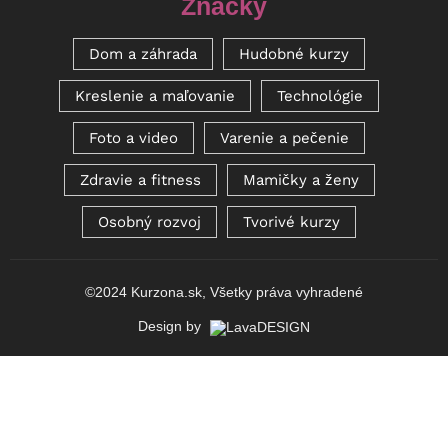
Značky
Dom a záhrada
Hudobné kurzy
Kreslenie a maľovanie
Technológie
Foto a video
Varenie a pečenie
Zdravie a fitness
Mamičky a ženy
Osobný rozvoj
Tvorivé kurzy
©2024 Kurzona.sk, Všetky práva vyhradené
Optimized by Seraphinite Accelerator
Design by
Turns on site high speed to be attractive for people and search engines.