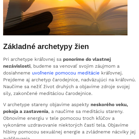
Základné archetypy žien
Pri archetype kráľovnej sa
ponoríme do vlastnej
nezávislosti
, budeme sa venovať svojim záujmom a
dosiahneme
uvoľnenie pomocou meditácie
kráľovnej.
Prejdeme aj archetyp čarodejnice, nadväzujúci na kráľovnú.
Naučíme sa nežiť život druhých a objavíme zdroje svojej
sily, zakončené meditáciou čarodejnice.
V archetype stareny objavíme aspekty
neskorého veku,
pokoja a zastavenia
, a naučíme sa meditáciu stareny.
Obnovíme energiu v tele pomocou troch kľúčov a
vykonáme uzdravovanie niektorých častí tela. Objavíme
hlbiny pomocou sexuálnej energie a zvládneme nácviky jej
zväčšovania.