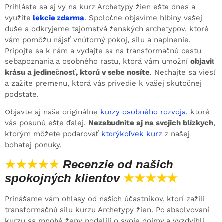
Prihláste sa aj vy na kurz Archetypy žien ešte dnes a
využite
lekcie zdarma
. Spoločne objavíme hlbiny vašej
duše a odkryjeme tajomstvá ženských archetypov, ktoré
vám pomôžu nájsť vnútorný pokoj, silu a naplnenie.
Pripojte sa k nám a vydajte sa na transformačnú cestu
sebapoznania a osobného rastu, ktorá vám umožní
objaviť
krásu a jedinečnosť, ktorú v sebe nosíte
. Nechajte sa viesť
a zažite premenu, ktorá vás privedie k vašej skutočnej
podstate.
Objavte aj naše originálne
kurzy osobného rozvoja
, ktoré
vás posunú ešte ďalej.
Nezabudnite aj na svojich blízkych
,
ktorým môžete podarovať
ktorýkoľvek kurz
z našej
bohatej ponuky.
★★★★★
Recenzie od našich
spokojných klientov
★★★★★
Prinášame vám ohlasy od našich účastníkov, ktorí zažili
transformačnú silu kurzu Archetypy žien. Po absolvovaní
kurzu sa mnohé ženy podelili o svoje dojmy a vyzdvihli