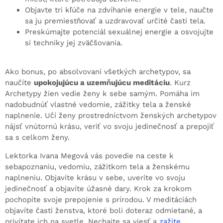
Objavte tri kľúče na zdvíhanie energie v tele, naučte
sa ju premiestňovať a uzdravovať určité časti tela.
Preskúmajte potenciál sexuálnej energie a osvojujte
si techniky jej zväčšovania.
Ako bonus, po absolvovaní všetkých archetypov, sa
naučíte
upokojujúcu a uzemňujúcu meditáciu
. Kurz
Archetypy žien vedie ženy k sebe samým. Pomáha im
nadobudnúť vlastné vedomie, zážitky tela a ženské
naplnenie. Učí ženy prostredníctvom ženských archetypov
nájsť vnútornú krásu, veriť vo svoju jedinečnosť a prepojiť
sa s celkom ženy.
Lektorka Ivana Megová vás povedie na ceste k
sebapoznaniu, vedomiu, zážitkom tela a ženskému
naplneniu. Objavíte krásu v sebe, uveríte vo svoju
jedinečnosť a objavíte úžasné dary. Krok za krokom
pochopíte svoje prepojenie s prírodou. V meditáciách
objavíte časti ženstva, ktoré boli doteraz odmietané, a
privítate ich na svetle. Nechajte sa viesť a
zažite