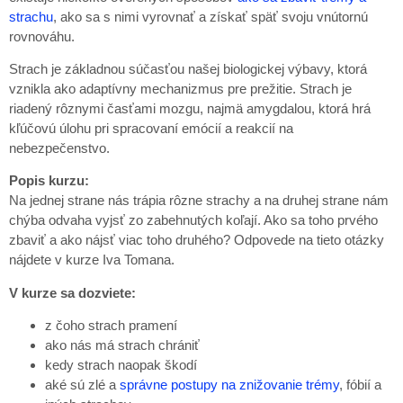
strachu
, ako sa s nimi vyrovnať a získať späť svoju vnútornú
rovnováhu.
Strach je základnou súčasťou našej biologickej výbavy, ktorá
vznikla ako adaptívny mechanizmus pre prežitie. Strach je
riadený rôznymi časťami mozgu, najmä amygdalou, ktorá hrá
kľúčovú úlohu pri spracovaní emócií a reakcií na
nebezpečenstvo.
Popis kurzu:
Na jednej strane nás trápia rôzne strachy a na druhej strane nám
chýba odvaha vyjsť zo zabehnutých koľají. Ako sa toho prvého
zbaviť a ako nájsť viac toho druhého? Odpovede na tieto otázky
nájdete v kurze Iva Tomana.
V kurze sa dozviete:
z čoho strach pramení
ako nás má strach chrániť
kedy strach naopak škodí
aké sú zlé a
správne postupy na znižovanie trémy
, fóbií a