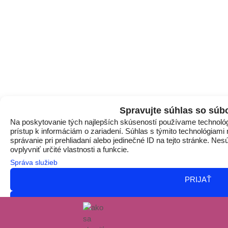
Spravujte súhlas so súb
Na poskytovanie tých najlepších skúseností používame technológ
prístup k informáciám o zariadení. Súhlas s týmito technológiam
správanie pri prehliadaní alebo jedinečné ID na tejto stránke. Ne
ovplyvniť určité vlastnosti a funkcie.
Správa služieb
PRIJAŤ
ODMIETNÚŤ
ZOBRAZIŤ PREDVO