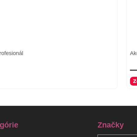
rofesionál
Ak
Z
górie
Značky