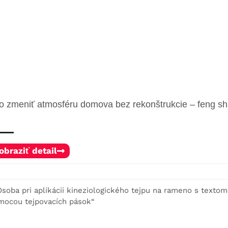
o zmeniť atmosféru domova bez rekonštrukcie – feng shu
obraziť detail