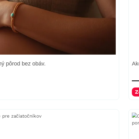
mý pôrod bez obáv.
Ak
Z